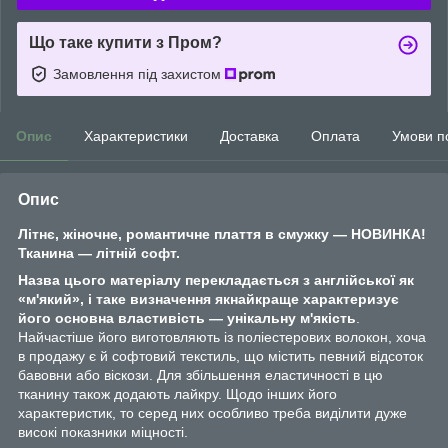
Що таке купити з Пром?
Замовлення під захистом
Опис
Характеристики
Доставка
Оплата
Умови п
Опис
Літнє, жіночне, романтичне плаття в смужку — НОВИНКА!
Тканина — літній софт.
Назва цього матеріалу перекладається з англійської як
«м'який», і таке визначення якнайкраще характеризує
його основна властивість — унікальну м'якість
.
Найчастіше його виготовляють із поліестерових волокон, хоча
в продажу є й софтовий текстиль, що містить певний відсоток
бавовни або віскози. Для збільшення еластичності в цю
тканину також додають лайкру. Щодо інших його
характеристик, то серед них особливо треба виділити дуже
високі показники міцності.