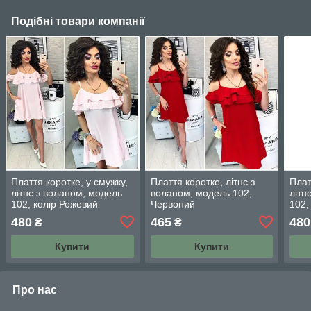
Подібні товари компанії
Плаття коротке, у смужку,
Плаття коротке, літнє з
Плат
літнє з воланом, модель
воланом, модель 102,
літн
102, колір Рожевий
Червоний
102,
блак
480
465
480
₴
₴
Купити
Купити
Про нас