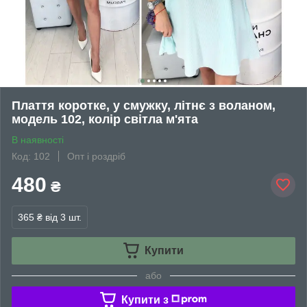
Плаття коротке, у смужку, літнє з воланом,
модель 102, колір світла м'ята
В наявності
Код: 102
Опт і роздріб
480
₴
365 ₴
від 3 шт.
Купити
або
Купити з