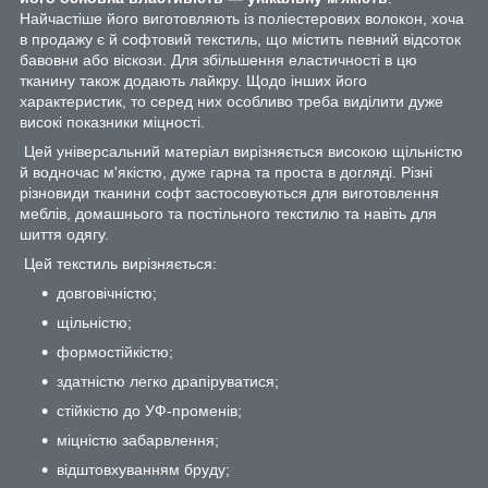
Найчастіше його виготовляють із поліестерових волокон, хоча
в продажу є й софтовий текстиль, що містить певний відсоток
бавовни або віскози. Для збільшення еластичності в цю
тканину також додають лайкру. Щодо інших його
характеристик, то серед них особливо треба виділити дуже
високі показники міцності.
Цей універсальний матеріал вирізняється високою щільністю
й водночас м'якістю, дуже гарна та проста в догляді. Різні
різновиди тканини софт застосовуються для виготовлення
меблів, домашнього та постільного текстилю та навіть для
шиття одягу.
Цей текстиль вирізняється:
довговічністю;
щільністю;
формостійкістю;
здатністю легко драпіруватися;
стійкістю до УФ-променів;
міцністю забарвлення;
відштовхуванням бруду;