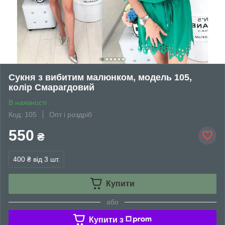
Сукня з вибитим малюнком, модель 105,
колір Смарагдовий
В наявності
Код: 105
Опт і роздріб
550
₴
400 ₴
від 3 шт.
Купити
або
Купити з