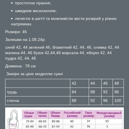
простотою прання;
швидким висиханням;
легкістю в шитті та можливістю вести розкрий у різних
напрямках.
Розміри: 46
Залишки на 1.08.24р.
синій 42, 44 зелений 46, блакитний 42, 44, 46, оливка 42, 44
малина 44, 46 бузок 42,44,46 марсала 44, яблуко 42, 44
пудра 42, 44, 46
Довжина: 78 см
Заміри за цією моделлю сукні
42
44
46
48
грудь
84
88
92
96
стегна
88
92
96
100