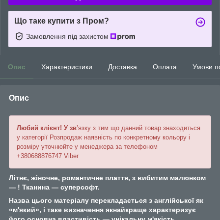
Що таке купити з Пром?
Замовлення під захистом
Опис
Характеристики
Доставка
Оплата
Умови п
Опис
Любий клієнт! У зв
’язку з тим що данний товар знаходиться
у категорії Розпродаж наявність по конкретному кольору і
розміру уточнюйте у менеджера за телефоном
+380688876747 Viber
Літнє, жіночне, романтичне плаття, з вибитим малюнком
— ! Тканина — суперсофт.
Назва цього матеріалу перекладається з англійської як
«м'який», і таке визначення якнайкраще характеризує
його основна властивість — унікальну м'якість
.