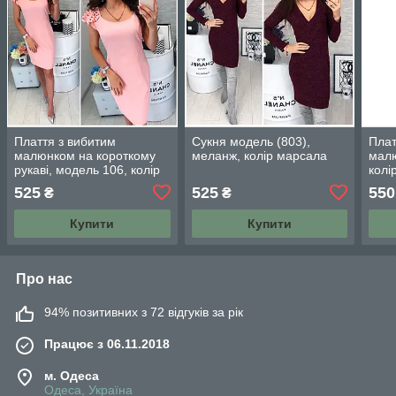
Плаття з вибитим
Сукня модель (803),
Плат
малюнком на короткому
меланж, колір марсала
малю
рукаві, модель 106, колір
колі
Світло-рожевий
525
525
550
₴
₴
Купити
Купити
Про нас
94% позитивних з 72 відгуків за рік
Працює з 06.11.2018
м. Одеса
Одеса, Україна