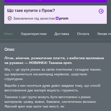
Що таке купити з Пром?
Замовлення під захистом
Опис
Характеристики
Доставка
Оплата
Умови п
Опис
Літнє, жіночне, романтичне плаття, з вибитим малюнком
на рукавах — НОВИНКА! Тканина креп.
Міц — це група різних за своїм плетінням і складом тканин,
що вирізняються насамперед нерівною, шорсткою
структурою.
Вироби з них носяться дуже довго завдяки тому, що спосіб
виготовлення дає матерії міцність і пружність.
Тканини з цієї групи можуть бути виготовлені з різних
матеріалів: шовку, вовни, бавовни, синтетичних волокон.
Якісний креп має мати такі якості, як: