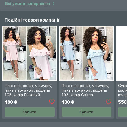
Всі умови повернення
Подібні товари компанії
Плаття коротке, у смужку,
Плаття коротке, у смужку,
Сукн
літнє з воланом, модель
літнє з воланом, модель
малю
102, колір Рожевий
102, колір Світло-
колі
блакитний
480
480
550
₴
₴
Купити
Купити