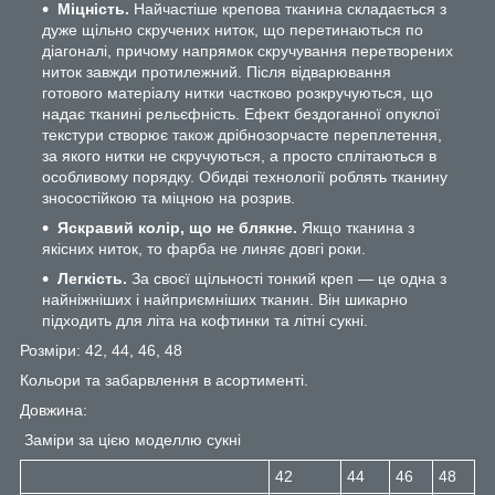
Міцність.
Найчастіше крепова тканина складається з
дуже щільно скручених ниток, що перетинаються по
діагоналі, причому напрямок скручування перетворених
ниток завжди протилежний. Після відварювання
готового матеріалу нитки частково розкручуються, що
надає тканині рельєфність. Ефект бездоганної опуклої
текстури створює також дрібнозорчасте переплетення,
за якого нитки не скручуються, а просто сплітаються в
особливому порядку. Обидві технології роблять тканину
зносостійкою та міцною на розрив.
Яскравий колір, що не блякне.
Якщо тканина з
якісних ниток, то фарба не линяє довгі роки.
Легкість.
За своєї щільності тонкий креп — це одна з
найніжніших і найприємніших тканин. Він шикарно
підходить для літа на кофтинки та літні сукні.
Розміри: 42, 44, 46, 48
Кольори та забарвлення в асортименті.
Довжина:
Заміри за цією моделлю сукні
42
44
46
48