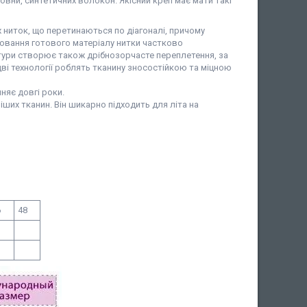
вовни, синтетичних волокон. Якісний креп має мати такі
 ниток, що перетинаються по діагоналі, причому
ювання готового матеріалу нитки частково
стури створює також дрібнозорчасте переплетення, за
ві технології роблять тканину зносостійкою та міцною
няє довгі роки.
іших тканин. Він шикарно підходить для літа на
6
48