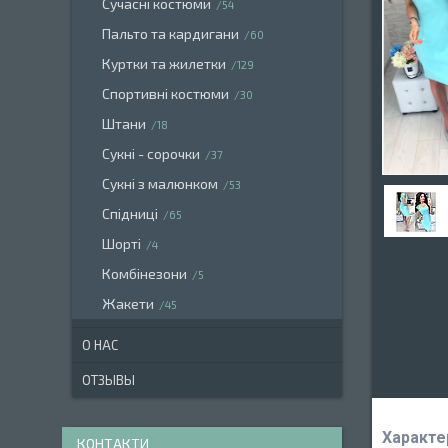
Сучасні костюми
54
Пальто та кардигани
60
Куртки та жилетки
129
Спортивні костюми
30
Штани
18
Сукні - сорочки
37
Сукні з малюнком
53
Спідниці
65
Шорті
4
Комбінезони
5
Жакети
45
О НАС
ОТЗЫВЫ
Характе
КОНТАКТИ