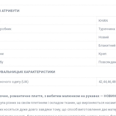
І АТРИБУТИ
к
KHAN
иробник
Туреччина
Новий
Блакитний
ини
Креп
бу
Повсякден
УВАЛЬНИЦЬКІ ХАРАКТЕРИСТИКИ
іночого одягу (UA)
42,44,46,48
ночне, романтичне плаття, з вибитим малюнком на рукавах — НОВИН
рупа різних за своїм плетінням і складом тканин, що вирізняються нас
их носяться дуже довго завдяки тому, що спосіб виготовлення дає матерії