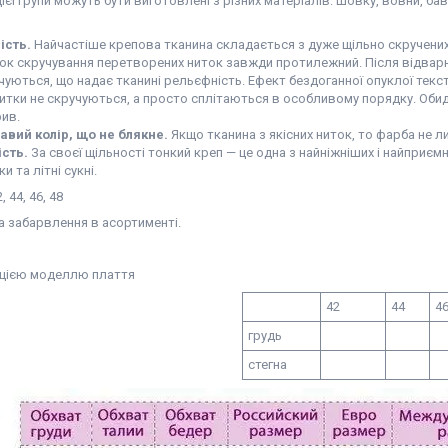
цієї групи можуть бути виготовлені з різних матеріалів: шовку, вовни, ба
ість.
Найчастіше крепова тканина складається з дуже щільно скручених
ок скручування перетворених ниток завжди протилежний. Після відвар
чуються, що надає тканині рельєфність. Ефект бездоганної опуклої тек
итки не скручуються, а просто сплітаються в особливому порядку. Обид
рив.
авий колір, що не блякне.
Якщо тканина з якісних ниток, то фарба не ли
ість.
За своєї щільності тонкий креп — це одна з найніжніших і найприємн
и та літні сукні.
, 44, 46, 48
а забарвлення в асортименті.
 цією моделлю плаття
42
44
4
грудь
стегна