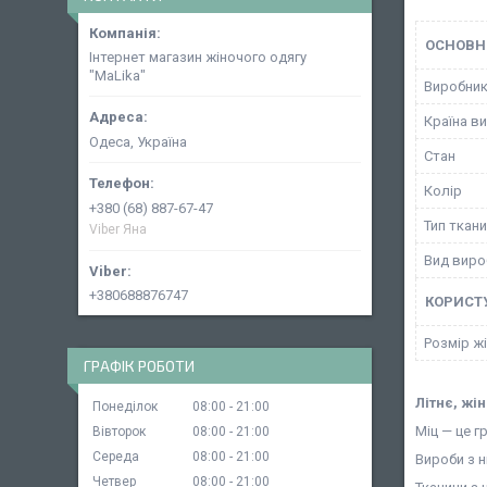
ОСНОВН
Інтернет магазин жіночого одягу
"MaLika"
Виробни
Країна в
Одеса, Україна
Стан
Колір
+380 (68) 887-67-47
Тип ткан
Viber Яна
Вид виро
+380688876747
КОРИСТ
Розмір ж
ГРАФІК РОБОТИ
Літнє, жі
Понеділок
08:00
21:00
Міц — це г
Вівторок
08:00
21:00
Середа
08:00
21:00
Вироби з н
Четвер
08:00
21:00