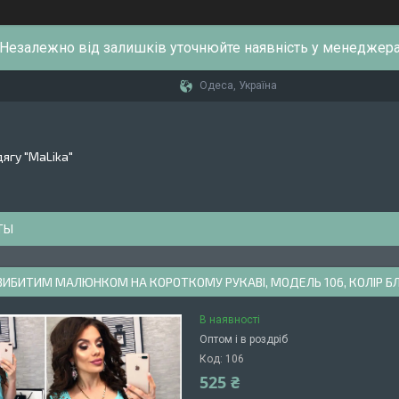
Незалежно від залишків уточнюйте наявність у менеджер
Одеса, Україна
ягу "MaLika"
ТЫ
 ВИБИТИМ МАЛЮНКОМ НА КОРОТКОМУ РУКАВІ, МОДЕЛЬ 106, КОЛІР 
В наявності
Оптом і в роздріб
Код:
106
525 ₴