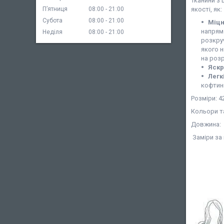
Тканини з 
Пʼятниця
08:00
21:00
якості, як:
Субота
08:00
21:00
Міцн
напрям
Неділя
08:00
21:00
розкру
якого н
на роз
Яскр
Легк
кофтинк
Розміри: 42
Кольори т
Довжина:
Заміри за