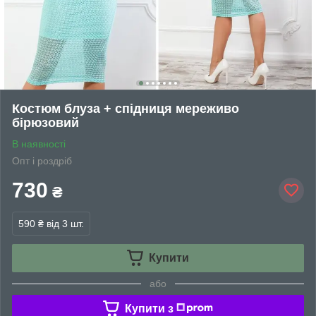
Костюм блуза + спідниця мереживо
бірюзовий
В наявності
Опт і роздріб
730
₴
590 ₴
від 3 шт.
Купити
або
Купити з