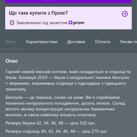
Що таке купити з Пром?
Замовлення під захистом
Опис
Характеристики
Доставка
Оплата
Умови п
Опис
Гарний ніжний якісний костюм, який складається зі спідниці та
блузи. Колекція 2019 — блуза з натуральної тканини бенгалін
+ мереживо, мереживна спідниця з підкладкою з турецького
трикотажу.
Бенгалін — це тканина, схожа на шовк. Він є стрейчевою
тканиною натурального походження, досить легкою. Склад
містить велику концентрацію натуральних бавовняних
волокон, а також невелику кількість еластану.
Розміри блузок 42, 44, 46, 48 — ціна 310 грн.
Розміри спідниць 40, 42, 44, 46, 48 — ціна 270 грн.