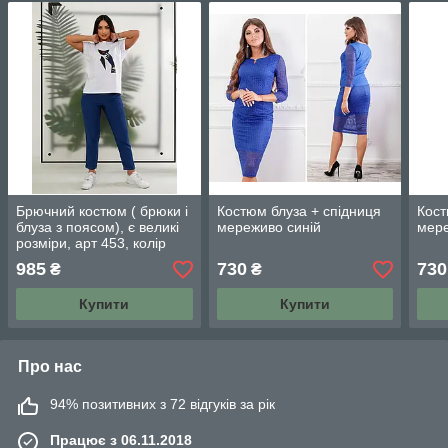
Брючний костюм ( брюки і
Костюм блуза + спідниця
Кост
блуза з поясом), є великі
мереживо синій
мере
розміри, арт 453, колір
синій / синього кольору
985
730
730
₴
₴
Купити
Купити
Про нас
94% позитивних з 72 відгуків за рік
Працює з 06.11.2018