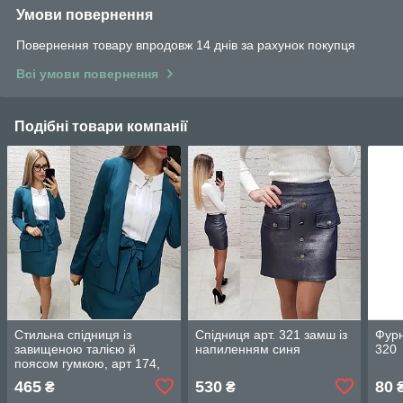
Умови повернення
Повернення товару впродовж 14 днів за рахунок покупця
Всі умови повернення
Подібні товари компанії
Стильна спідниця із
Спідниця арт. 321 замш із
Фурн
завищеною талією й
напиленням синя
320
поясом гумкою, арт 174,
колір аквамарин/
465
530
80
₴
₴
пляшкового кольору