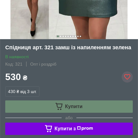
Спідниця арт. 321 замш із напиленням зелена
В наявності
Код: 321
Опт і роздріб
530
₴
430 ₴
від 3 шт.
Купити
або
Купити з