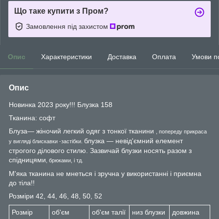
Що таке купити з Пром?
Замовлення під захистом
Опис
Характеристики
Доставка
Оплата
Умови п
Опис
Новинка 2023 року!!! Блузка 158
Тканина: софт
Блуза— жіночий легкий одяг з тонкої тканини
, попереду прикраса
блузка — невід'ємний елемент
у вигляді блискавки -застібки.
строгого ділового стилю. Зазвичай блузки носять разом з
спідницями
, брюками, і тд.
М'яка тканина не мнеться і зручна у використанні і приємна
до тіла!!
Розміри 42, 44, 46, 48, 50, 52
Розмір
об'єм
об'єм талії
низ блузки
довжина