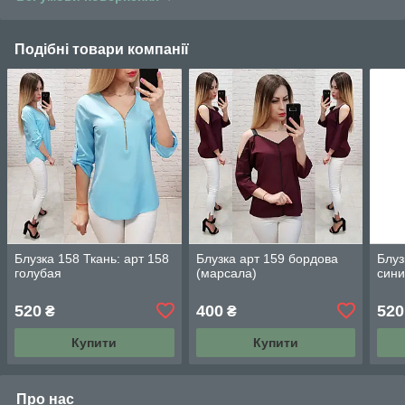
Подібні товари компанії
Блузка 158 Ткань: арт 158
Блузка арт 159 бордова
Блуз
голубая
(марсала)
син
520
400
520
₴
₴
Купити
Купити
Про нас