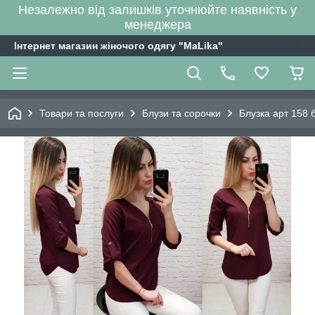
Незалежно від залишків уточнюйте наявність у
менеджера
Інтернет магазин жіночого одягу "MaLika"
Товари та послуги
Блузи та сорочки
Блузка арт 158 