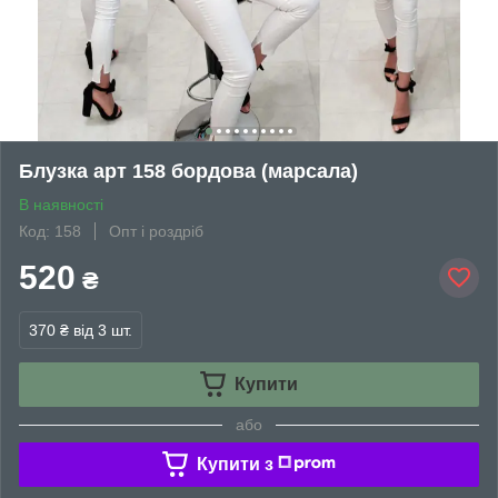
Блузка арт 158 бордова (марсала)
В наявності
Код: 158
Опт і роздріб
520
₴
370 ₴
від 3 шт.
Купити
або
Купити з