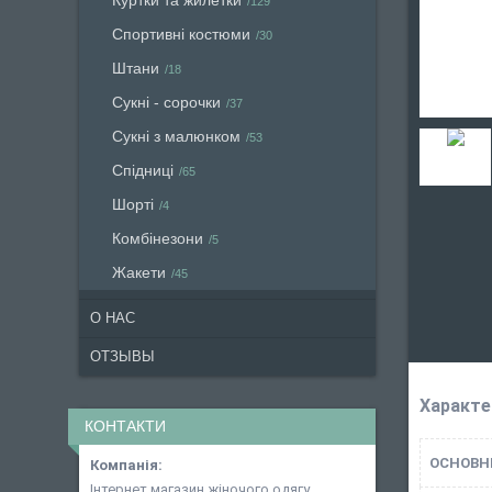
Куртки та жилетки
129
Спортивні костюми
30
Штани
18
Сукні - сорочки
37
Сукні з малюнком
53
Спідниці
65
Шорті
4
Комбінезони
5
Жакети
45
О НАС
ОТЗЫВЫ
Характе
КОНТАКТИ
ОСНОВН
Інтернет магазин жіночого одягу