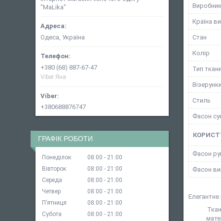
Виробни
"MaLika"
Країна в
Одеса, Україна
Стан
Колір
+380 (68) 887-67-47
Тип ткан
Viber Яна
Візерунки
Стиль
+380688876747
Фасон су
КОРИСТ
ГРАФІК РОБОТИ
Фасон ру
Понеділок
08:00
21:00
Вівторок
08:00
21:00
Фасон ви
Середа
08:00
21:00
Четвер
08:00
21:00
Елегантне 
Пʼятниця
08:00
21:00
Ткан
Субота
08:00
21:00
мате