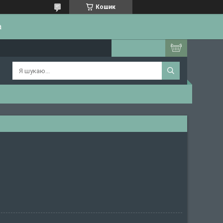
Кошик
а