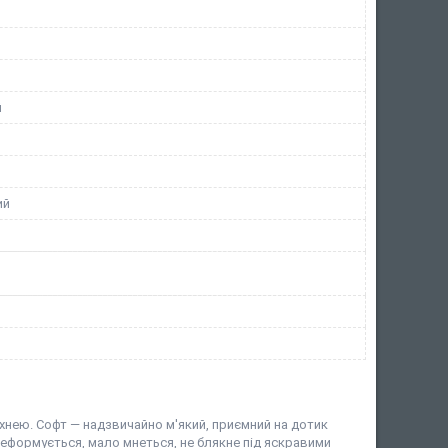
й
ий
хнею. Софт — надзвичайно м'який, приємний на дотик
деформується, мало мнеться, не блякне під яскравими