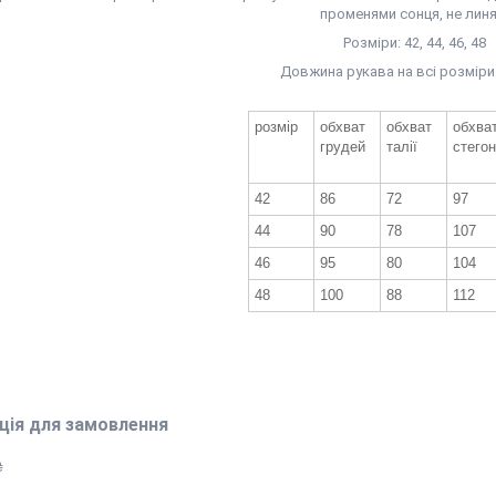
променями сонця, не линя
Розміри: 42, 44, 46, 48
Довжина рукава на всі розміри
розмір
обхват
обхват
обхва
грудей
талії
стегон
42
86
72
97
44
90
78
107
46
95
80
104
48
100
88
112
ція для замовлення
₴