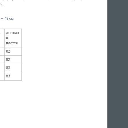
є.
 — 48 см
т
довжин
а
плаття
82
82
83
83