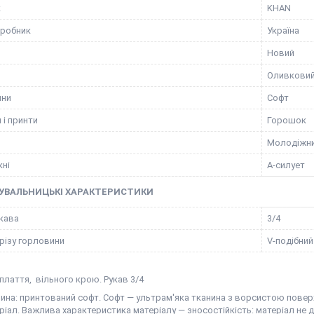
к
KHAN
иробник
Україна
Новий
Оливкови
ини
Софт
 і принти
Горошок
Молодіжн
кні
А-силует
УВАЛЬНИЦЬКІ ХАРАКТЕРИСТИКИ
кава
3/4
різу горловини
V-подібний
плаття, вільного крою. Рукав 3/4
ина: принтований софт. Софт — ультрам'яка тканина з ворсистою повер
ріал. Важлива характеристика матеріалу — зносостійкість: матеріал не 