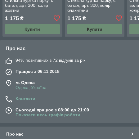
Стильна куртка парку, є
Стильна куртка парку, є
Стил
батал, арт. 300, колір
батал, арт. 300, колір
вели
жовтий
блакитний
колі
1 175
1 175
1 1
₴
₴
Купити
Купити
Про нас
94% позитивних з 72 відгуків за рік
Працює з 06.11.2018
м. Одеса
Одеса, Україна
Контакти
Сьогодні працює з 08:00 до 21:00
Показати весь графік роботи
Про нас