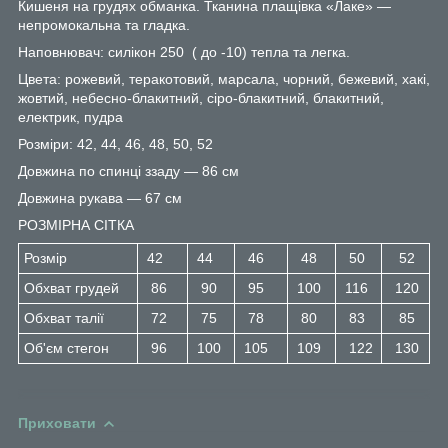
Кишеня на грудях обманка. Тканина плащівка «Лаке» —
непромокальна та гладка.
Наповнювач: силікон 250 ( до -10) тепла та легка.
Цвета: рожевий, теракотовий, марсала, чорний, бежевий, хакі,
жовтий, небесно-блакитний, сіро-блакитний, блакитний,
електрик, пудра
Розміри: 42, 44, 46, 48, 50, 52
Довжина по спинці ззаду — 86 см
Довжина рукава — 67 см
РОЗМІРНА СІТКА
Розмір
42
44
46
48
50
52
Обхват грудей
86
90
95
100
116
120
Обхват талії
72
75
78
80
83
85
Об'єм стегон
96
100
105
109
122
130
Приховати