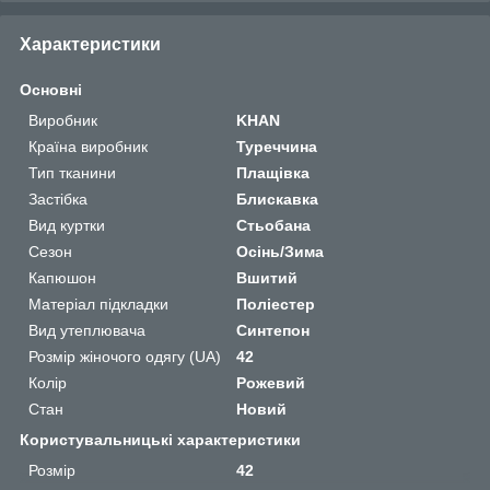
Характеристики
Основні
Виробник
KHAN
Країна виробник
Туреччина
Тип тканини
Плащівка
Застібка
Блискавка
Вид куртки
Стьобана
Сезон
Осінь/Зима
Капюшон
Вшитий
Матеріал підкладки
Поліестер
Вид утеплювача
Синтепон
Розмір жіночого одягу (UA)
42
Колір
Рожевий
Стан
Новий
Користувальницькі характеристики
Розмір
42