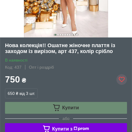
Нова колекція!! Ошатне жіночне плаття із
заходом із вирізом, арт 437, колір срібло
В наявності
Код: 437
Опт і роздріб
750
₴
650 ₴
від 3 шт.
Купити
або
Купити з