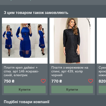
З цим товаром також замовляють
Плаття креп дайвінг +
Плаття з мереживом на
Сукн
сітка. арт 146 яскраво-
спині, арт 439, колір
крою
синій, електрик
чорний
ніжн
750
770
820
₴
₴
Купити
Купити
Подібні товари компанії