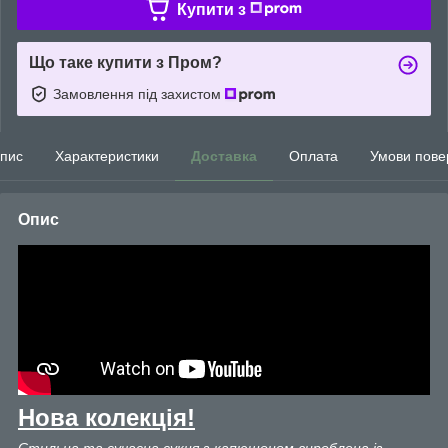
Купити з
Що таке купити з Пром?
Замовлення під захистом
пис
Характеристики
Доставка
Оплата
Умови пове
Опис
Нова колекція!
Стильна та сучасна сукня з капюшоном вироблена із