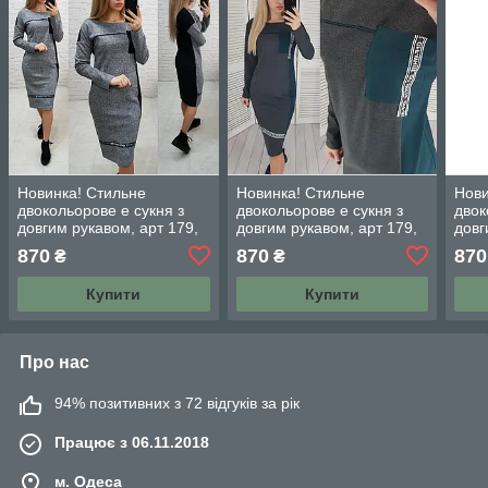
Новинка! Стильне
Новинка! Стильне
Нови
двокольорове е сукня з
двокольорове е сукня з
двок
довгим рукавом, арт 179,
довгим рукавом, арт 179,
довг
колір сіро - чорний
колір сірий з бутилочним
колі
870
870
870
₴
₴
Купити
Купити
Про нас
94% позитивних з 72 відгуків за рік
Працює з 06.11.2018
м. Одеса