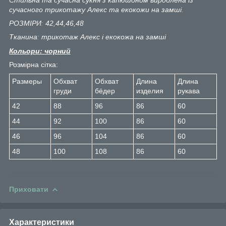
сучасного трикотажу Алекс та екокожи на замші.
РОЗМІРИ: 42,44,46,48
Тканина: трикотаж Алекс і екокожа на замші
Кольори: чорний
Розмірна сітка:
Размеры
Обхват
Обхват
Длина
Длина
груди
бёдер
изделия
рукава
42
88
96
86
60
44
92
100
86
60
46
96
104
86
60
48
100
108
86
60
Приховати
Характеристики