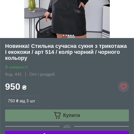
Новинка! Стильна сучасна сукня з трикотажа
і екокожи / арт 514 / колір чорний / чорного
кольору
В наявності
Код: 441
Опт і роздріб
950
₴
750 ₴
від 3 шт.
Купити
або