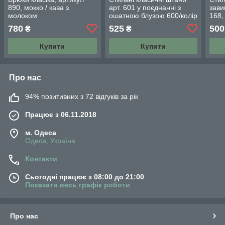
890, мокко / кава з
арт. 601 у поєднанні з
зави
молоком
ошатною блузою 600/колір
168,
чорний — ваш готовий
біли
780
525
500
₴
₴
образ!
Купити
Купити
Про нас
94% позитивних з 72 відгуків за рік
Працює з 06.11.2018
м. Одеса
Одеса, Україна
Контакти
Сьогодні працює з 08:00 до 21:00
Показати весь графік роботи
Про нас