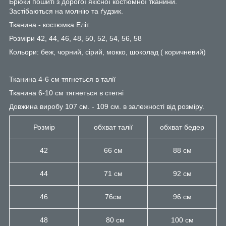
Брюки пошиті з дорогої якісної костюмної тканини.
Застібаються на молнію та ґудзик.
Тканина - костюмка Еліт.
Розміри 42, 44, 46, 48, 50, 52, 54, 56, 58
Кольори: беж, чорний, сірий, мокко, шоколад ( коричневий)
Тканина 4-6 см тягнеться в талії
Тканина 6-10 см тягнеться в стегні
Довжина виробу 107 см. - 109 см. в залежності від розміру.
Розмір
обхват талії
обхват бедер
42
66 см
88 см
44
71 см
92 см
46
76см
96 см
48
80 см
100 см